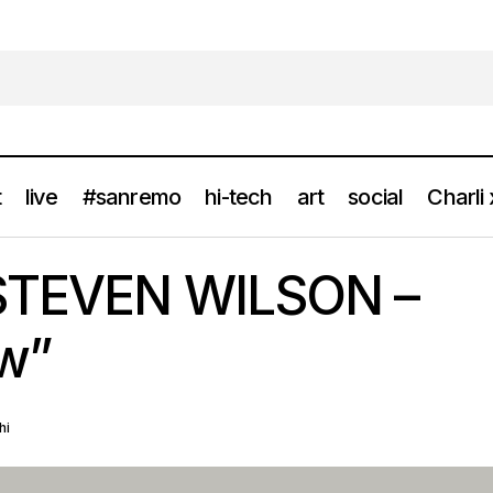
t
live
#sanremo
hi-tech
art
social
Charli
Recensione: STEVEN WILSON – “The Overview
news
recensioni
 STEVEN WILSON –
w”
hi