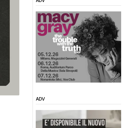
ADV
ADV