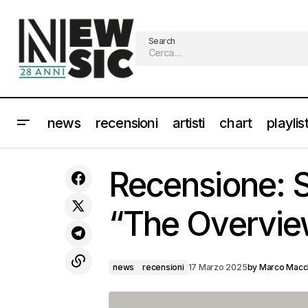
Search
news
recensioni
artisti
chart
playlis
DARDUST dieci nuovi concerti di
"Urban Impressionism" [Info e
Recensione:
Biglietti]
“The Overvie
news
recensioni
17 Marzo 2025
by
Marco Macc