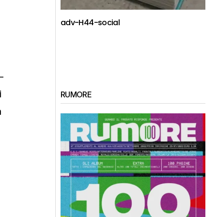
adv-H44-social
–
i
RUMORE
a