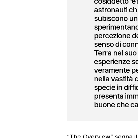
cosiddetto ‘ef
astronauti ch
subiscono un
sperimentan
percezione de
senso di conn
Terra nel suo
esperienze so
veramente per
nella vastità
specie in diff
presenta immag
buone che cat
“The Overview” segna il 