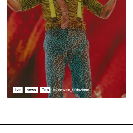
live
news
Top
by
newsic_redazione