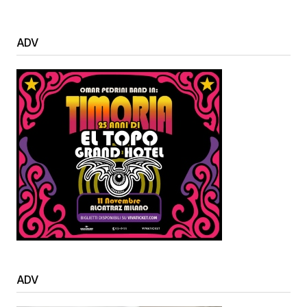
ADV
ADV