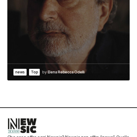
news
Top
by
Elena Rebecca Odelli