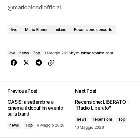
@mariobiondiofficial
live
Mario Biondi
milano
Recensione concerto
live
news
Top
10 Maggio 2026
by
musicadalpalco.com
Previous Post
Next Post
OASIS: a settembre al
Recensione: LIBERATO -
cinema il docufilm evento
"Radio Liberato"
sulla band
news
recensioni
Top
news
Top
9 Maggio 2026
10 Maggio 2026