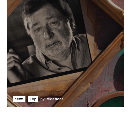
news
Top
by
Redazione