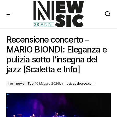
Recensione concerto – MARIO BIONDI: Eleganza e
pulizia sotto l’insegna del jazz [Scaletta e Info]
Recensione concerto –
MARIO BIONDI: Eleganza e
pulizia sotto l’insegna del
jazz [Scaletta e Info]
live
news
Top
10 Maggio 2026
by
musicadalpalco.com