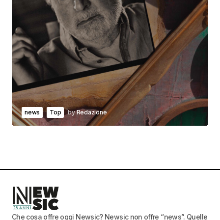
news
Top
by
Redazione
Che cosa offre oggi Newsic? Newsic non offre “news”. Quelle