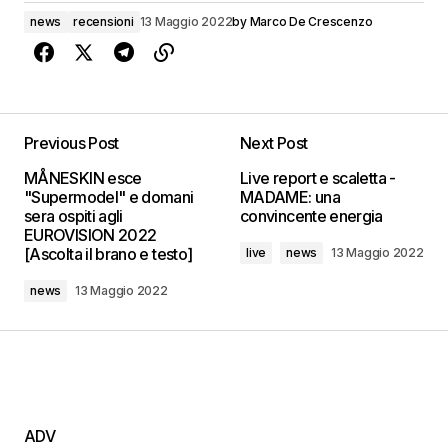
news
recensioni
13 Maggio 2022
by
Marco De Crescenzo
Previous Post
Next Post
MÅNESKIN esce
Live report e scaletta -
"Supermodel" e domani
MADAME: una
sera ospiti agli
convincente energia
EUROVISION 2022
[Ascolta il brano e testo]
live
news
13 Maggio 2022
news
13 Maggio 2022
ADV