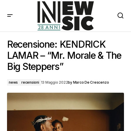
Recensione: KENDRICK LAMAR – “Mr. Morale & The
Big Steppers”
Recensione: KENDRICK
LAMAR – “Mr. Morale & The
Big Steppers”
news
recensioni
13 Maggio 2022
by
Marco De Crescenzo