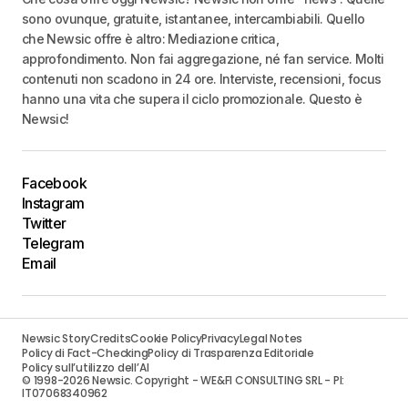
sono ovunque, gratuite, istantanee, intercambiabili. Quello
che Newsic offre è altro: Mediazione critica,
approfondimento. Non fai aggregazione, né fan service. Molti
contenuti non scadono in 24 ore. Interviste, recensioni, focus
hanno una vita che supera il ciclo promozionale. Questo è
Newsic!
Facebook
Instagram
Twitter
Telegram
Email
Newsic Story
Credits
Cookie Policy
Privacy
Legal Notes
Policy di Fact-Checking
Policy di Trasparenza Editoriale
Policy sull’utilizzo dell’AI
© 1998-2026 Newsic. Copyright - WE&FI CONSULTING SRL - PI:
IT07068340962