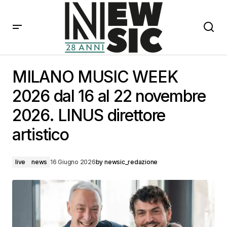
MILANO MUSIC WEEK 2026 dal 16 al 22 novembre
2026. LINUS direttore artistico
MILANO MUSIC WEEK
2026 dal 16 al 22 novembre
2026. LINUS direttore
artistico
live
news
16 Giugno 2026
by
newsic_redazione