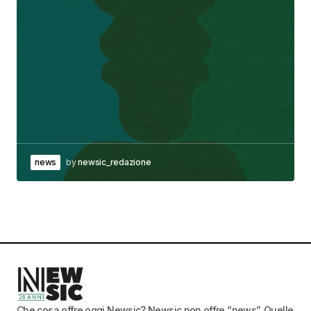
news
by
newsic_redazione
Che cosa offre oggi Newsic? Newsic non offre “news”. Quelle