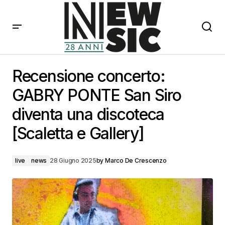
Recensione concerto: GABRY PONTE San Siro diventa
una discoteca [Scaletta e Gallery]
Recensione concerto:
GABRY PONTE San Siro
diventa una discoteca
[Scaletta e Gallery]
live
news
28 Giugno 2025
by
Marco De Crescenzo