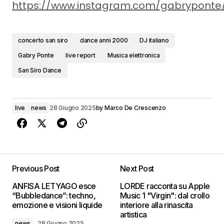
https://www.instagram.com/gabryponte
concerto san siro
dance anni 2000
DJ italiano
Gabry Ponte
live report
Musica elettronica
San Siro Dance
live
news
28 Giugno 2025
by
Marco De Crescenzo
Previous Post
Next Post
ANFISA LETYAGO esce
LORDE racconta su Apple
“Bubbledance”: techno,
Music 1 "Virgin": dal crollo
emozione e visioni liquide
interiore alla rinascita
artistica
news
28 Giugno 2025