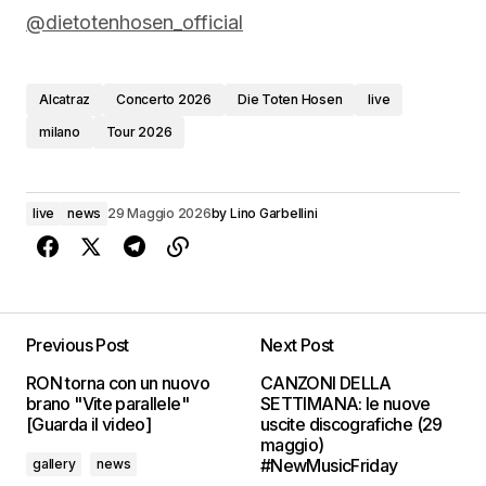
@dietotenhosen_official
Alcatraz
Concerto 2026
Die Toten Hosen
live
milano
Tour 2026
live
news
29 Maggio 2026
by
Lino Garbellini
Previous Post
Next Post
RON torna con un nuovo
CANZONI DELLA
brano "Vite parallele"
SETTIMANA: le nuove
[Guarda il video]
uscite discografiche (29
maggio)
#NewMusicFriday
gallery
news