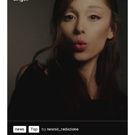
news
Top
by
newsic_redazione