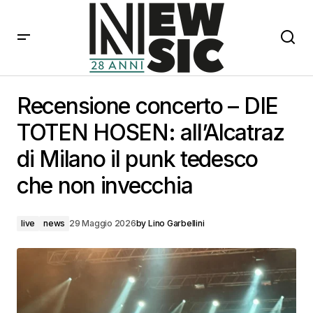
Recensione concerto – DIE TOTEN HOSEN: all’Alcatraz
di Milano il punk tedesco che non invecchia
Recensione concerto – DIE
TOTEN HOSEN: all’Alcatraz
di Milano il punk tedesco
che non invecchia
live
news
29 Maggio 2026
by
Lino Garbellini