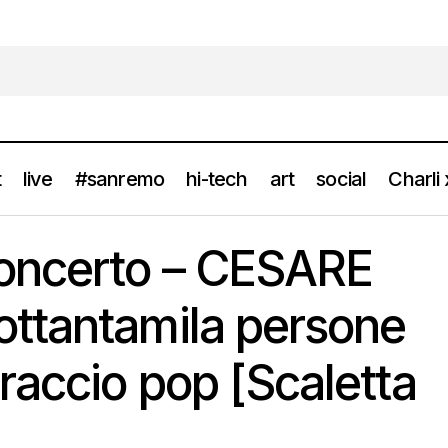
t
live
#sanremo
hi-tech
art
social
Charli
nsione concerto – CESARE CREMONINI: ottantamila persone den
oncerto – CESARE
Scaletta e Info]
ttantamila persone
raccio pop [Scaletta