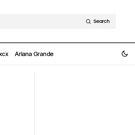
Search
Search
 xcx
Ariana Grande
tro un abbraccio
FIFA WORLD CUP 26 parte il mondiale.
Ecco la compilation