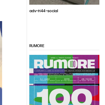
adv-H44-social
RUMORE