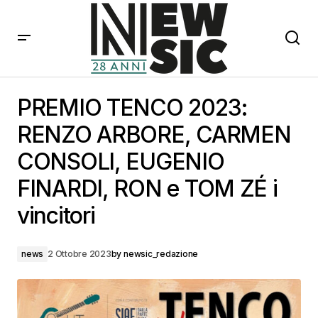
PREMIO TENCO 2023: RENZO ARBORE, CARMEN
CONSOLI, EUGENIO FINARDI, RON e TOM ZÉ i vincitori
PREMIO TENCO 2023:
RENZO ARBORE, CARMEN
CONSOLI, EUGENIO
FINARDI, RON e TOM ZÉ i
vincitori
news
2 Ottobre 2023
by
newsic_redazione