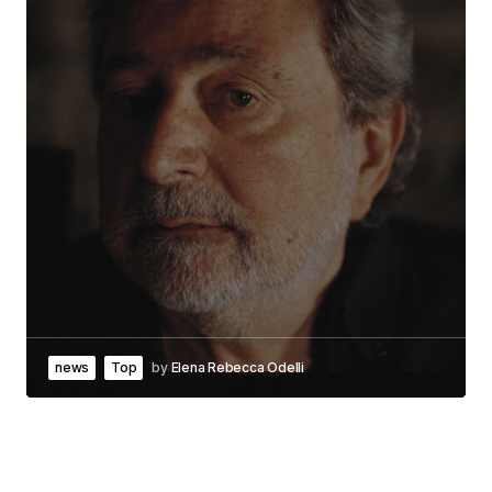
news
Top
by
Elena Rebecca Odelli