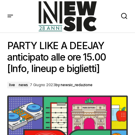
PARTY LIKE A DEEJAY anticipato alle ore 15.00 [Info,
lineup e biglietti]
PARTY LIKE A DEEJAY
anticipato alle ore 15.00
[Info, lineup e biglietti]
live
news
7 Giugno 2023
by
newsic_redazione