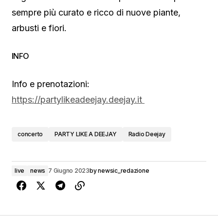
sempre più curato e ricco di nuove piante,
arbusti e fiori.
INFO
Info e prenotazioni:
https://partylikeadeejay.deejay.it
concerto
PARTY LIKE A DEEJAY
Radio Deejay
live
news
7 Giugno 2023
by
newsic_redazione