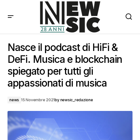
Nasce il podcast di HiFi & DeFi. Musica e blockchain
spiegato per tutti gli appassionati di musica
Nasce il podcast di HiFi &
DeFi. Musica e blockchain
spiegato per tutti gli
appassionati di musica
news
15 Novembre 2021
by
newsic_redazione