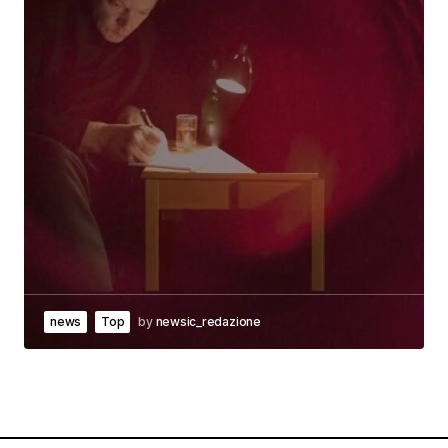
news
Top
by
newsic_redazione