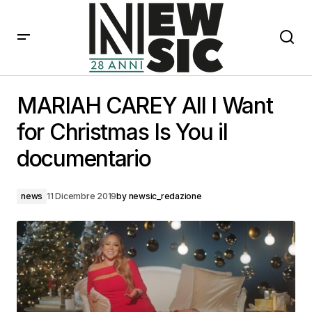
MARIAH CAREY All I Want for Christmas Is You il
documentario
MARIAH CAREY All I Want
for Christmas Is You il
documentario
news
11 Dicembre 2019
by
newsic_redazione