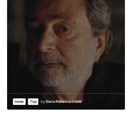
news
Top
by
Elena Rebecca Odelli