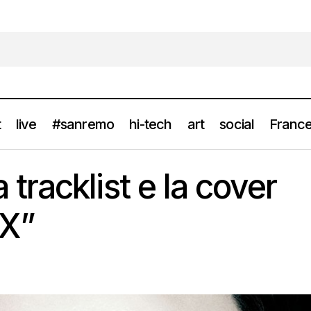
t
live
#sanremo
hi-tech
art
social
France
MADONNA: la tracklist e la cover di “MADAME X”
news
racklist e la cover
X”