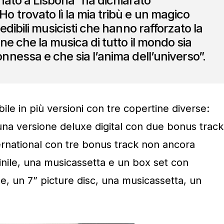
 nato a Lisbona” ha dichiarato
trovato lì la mia tribù e un magico
dibili musicisti che hanno rafforzato la
ne che la musica di tutto il mondo sia
nessa e che sia l’anima dell’universo”.
e in più versioni con tre copertine diverse:
una versione deluxe digital con due bonus track
ernational con tre bonus track non ancora
inile, una musicassetta e un box set con
xe, un 7” picture disc, una musicassetta, un