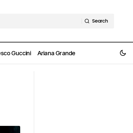
Search
Search
sco Guccini
Ariana Grande
NONAME: la rapper di Chicago live a
MILANO