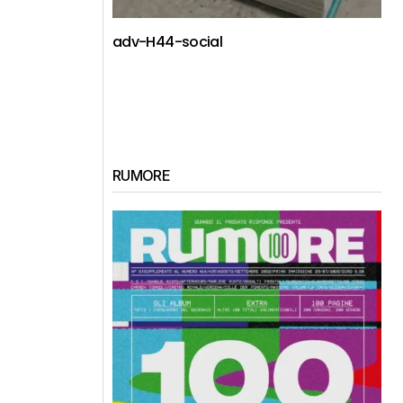
adv-H44-social
RUMORE