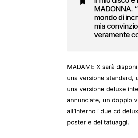
Il mio disco è
MADONNA. “Ho 
mondo di incre
mia convinzio
veramente con
MADAME X sarà disponibil
una versione standard, 
una versione deluxe int
annunciate, un doppio v
all’interno i due cd delu
poster e dei tatuaggi.