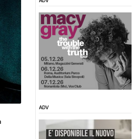
ADV
ADV
à