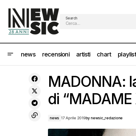
Search
news
recensioni
artisti
chart
playlis
DIODATO esce il nuovo singolo "Il
MADONNA: la t
Commerciante"
di “MADAME 
news
17 Aprile 2019
by
newsic_redazione