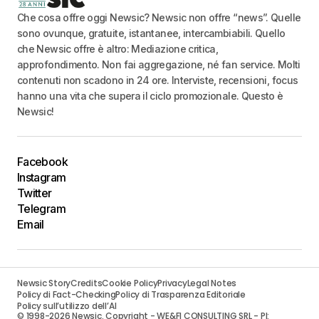
Che cosa offre oggi Newsic? Newsic non offre “news”. Quelle
sono ovunque, gratuite, istantanee, intercambiabili. Quello
che Newsic offre è altro: Mediazione critica,
approfondimento. Non fai aggregazione, né fan service. Molti
contenuti non scadono in 24 ore. Interviste, recensioni, focus
hanno una vita che supera il ciclo promozionale. Questo è
Newsic!
Facebook
Instagram
Twitter
Telegram
Email
Newsic Story
Credits
Cookie Policy
Privacy
Legal Notes
Policy di Fact-Checking
Policy di Trasparenza Editoriale
Policy sull’utilizzo dell’AI
© 1998-2026 Newsic. Copyright - WE&FI CONSULTING SRL - PI: