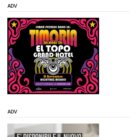
ADV
ADV