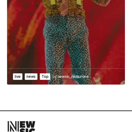
live
news
Top
by
newsic_redazione