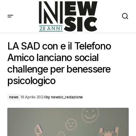
LA SAD con e il Telefono Amico lanciano social
challenge per benessere psicologico
LA SAD con e il Telefono
Amico lanciano social
challenge per benessere
psicologico
news
16 Aprile 2024
by
newsic_redazione