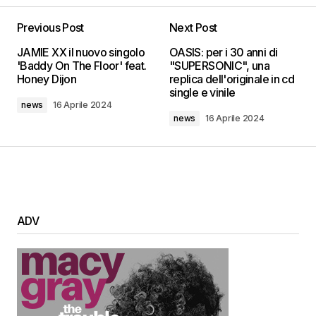
Previous Post
Next Post
JAMIE XX il nuovo singolo
OASIS: per i 30 anni di
'Baddy On The Floor' feat.
"SUPERSONIC", una
Honey Dijon
replica dell'originale in cd
single e vinile
news
16 Aprile 2024
news
16 Aprile 2024
ADV