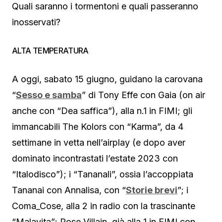
Quali saranno i tormentoni e quali passeranno
inosservati?
ALTA TEMPERATURA
A oggi, sabato 15 giugno, guidano la carovana
“
Sesso e samba
” di Tony Effe con Gaia (on air
anche con “Dea saffica”), alla n.1 in FIMI; gli
immancabili The Kolors con “Karma”, da 4
settimane in vetta nell’airplay (e dopo aver
dominato incontrastati l’estate 2023 con
“Italodisco”); i “Tananali”, ossia l’accoppiata
Tananai con Annalisa, con “
Storie brevi
”; i
Coma_Cose, alla 2 in radio con la trascinante
“Malavita”; Rose Villain, già alla 1 in FIMI con