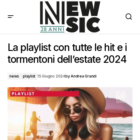
La playlist con tutte le hit e i tormentoni dell’estate
2024
La playlist con tutte le hit e i
tormentoni dell’estate 2024
news
playlist
15 Giugno 2024
by
Andrea Grandi