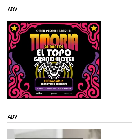
ADV
ADV