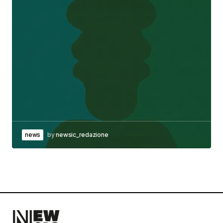
news
by
newsic_redazione