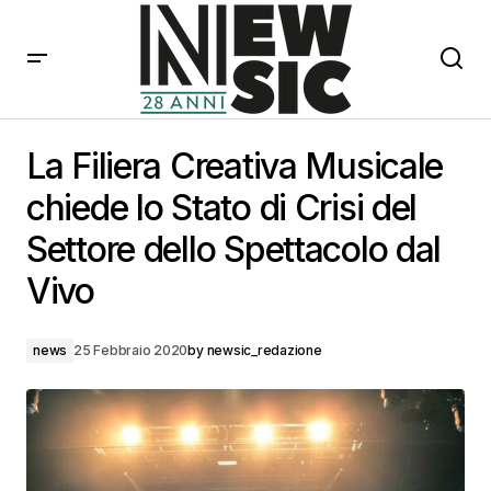
La Filiera Creativa Musicale chiede lo Stato di Crisi del
Settore dello Spettacolo dal Vivo
La Filiera Creativa Musicale
chiede lo Stato di Crisi del
Settore dello Spettacolo dal
Vivo
news
25 Febbraio 2020
by
newsic_redazione