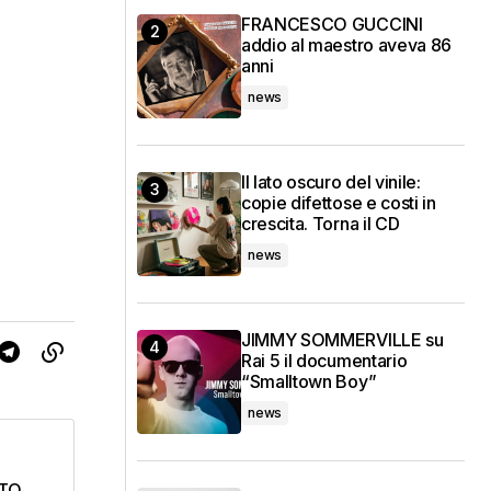
FRANCESCO GUCCINI
addio al maestro aveva 86
anni
news
Il lato oscuro del vinile:
copie difettose e costi in
crescita. Torna il CD
news
JIMMY SOMMERVILLE su
Rai 5 il documentario
“Smalltown Boy”
news
RTO