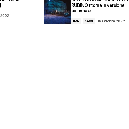
]
RUBINO ritorna in versione
autunnale
e 2022
live
news
18 Ottobre 2022