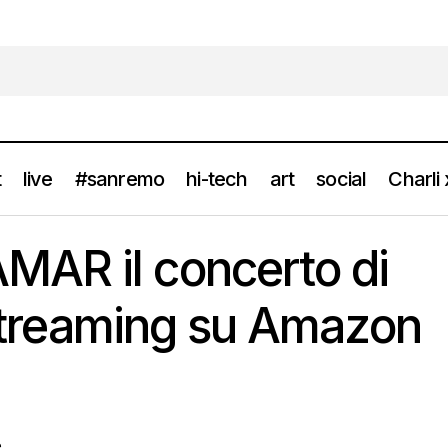
t
live
#sanremo
hi-tech
art
social
Charli
KENDRICK LAMAR il concerto di Parigi live in streaming su Am
s
AR il concerto di
n streaming su Amazon
e