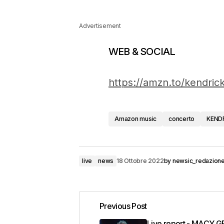
Advertisement
WEB & SOCIAL
https://amzn.to/kendric
Amazon music
concerto
KEND
live
news
18 Ottobre 2022
by
newsic_redazion
Previous Post
Live report - MACY G