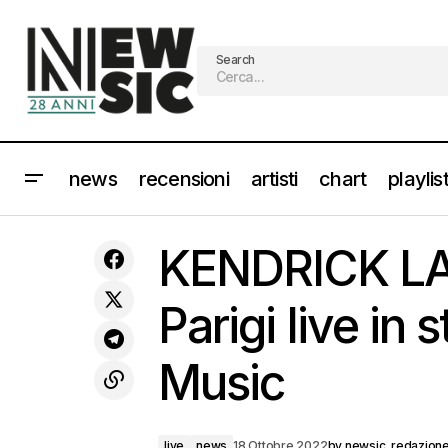
Search
news
recensioni
artisti
chart
playlis
Live report - MACY GRAY: bene a
live
new
KENDRICK LAM
metà [Info e scaletta]
Parigi live i
Music
live
news
18 Ottobre 2022
by
newsic_redazion