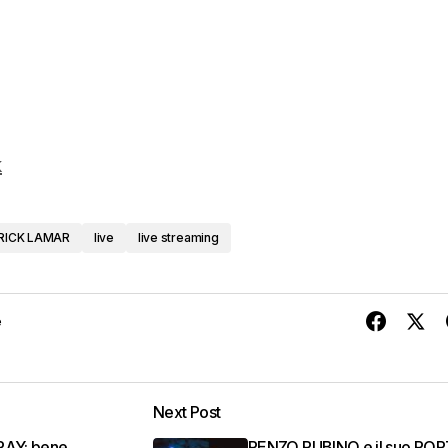
k
RICK LAMAR
live
live streaming
e
Next Post
RAY: bene
RENZO RUBINO e il suo PO