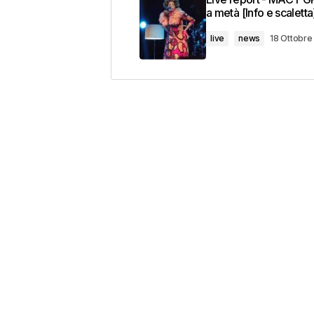
a metà [Info e scaletta
live
news
18 Ottobr