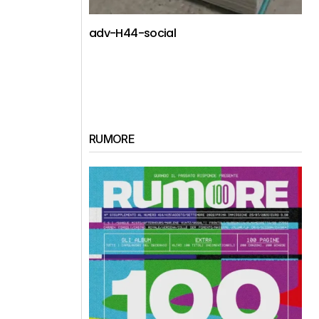
adv-H44-social
RUMORE