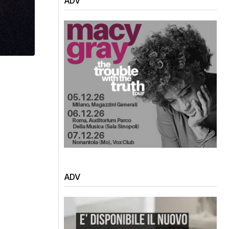
ADV
ADV