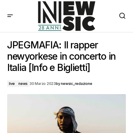
JPEGMAFIA: Il rapper newyorkese in concerto in Italia
[Info e Biglietti]
JPEGMAFIA: Il rapper
newyorkese in concerto in
Italia [Info e Biglietti]
live
news
30 Marzo 2023
by
newsic_redazione