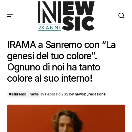
IRAMA a Sanremo con “La genesi del tuo colore”.
Ognuno di noi ha tanto colore al suo interno!
IRAMA a Sanremo con “La
genesi del tuo colore”.
Ognuno di noi ha tanto
colore al suo interno!
#sanremo
news
19 Febbraio 2021
by
newsic_redazione