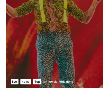
live
news
Top
by
newsic_redazione