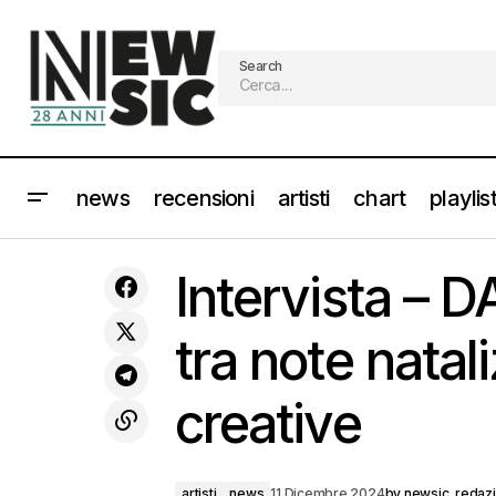
Search
news
recensioni
artisti
chart
playlis
SANREMO GIOVANI 2024: ecco i
artisti
ne
Intervista – 
finalisti. Pagelle e commenti
tra note natal
creative
artisti
news
11 Dicembre 2024
by
newsic_redaz