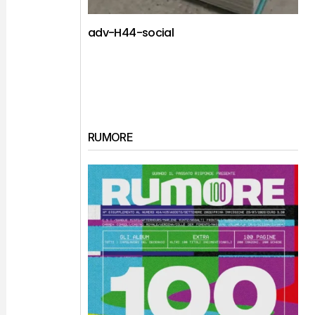
adv-H44-social
RUMORE