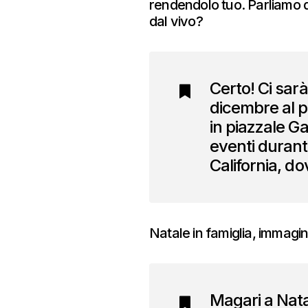
rendendolo tuo. Parliamo d
dal vivo?
Certo! Ci sar
dicembre al p
in piazzale Ga
eventi durante
California, d
Natale in famiglia, immagi
Magari a Natal