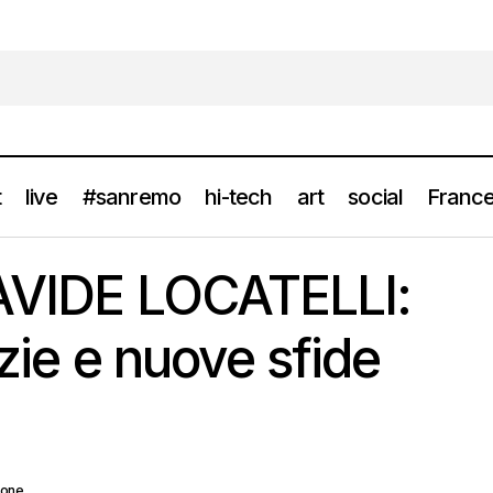
t
live
#sanremo
hi-tech
art
social
France
Intervista – DAVIDE LOCATELLI: tra note natalizie e nuove sfid
ws
DAVIDE LOCATELLI:
izie e nuove sfide
ione