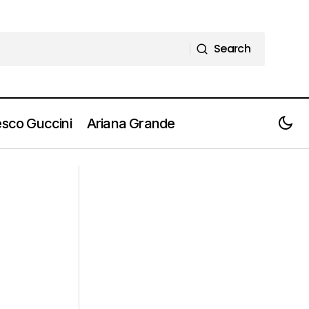
Search
Search
sco Guccini
Ariana Grande
GIANNI MORANDI ottant'anni e un
e creative
nuovo disco "L'Attrazione" con tanti
ospiti