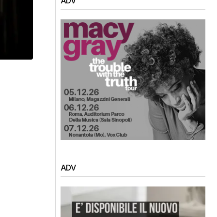
ADV
ADV