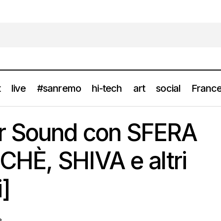
t
live
#sanremo
hi-tech
art
social
France
ola Summer Sound con SFERA EBBASTA, LUCHÈ, SHIVA e altri [Info
r Sound con SFERA
HÈ, SHIVA e altri
i]
e