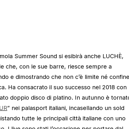
l’Imola Summer Sound si esibirà anche LUCHÈ,
le che, con le sue barre, riesce sempre a
ando e dimostrando che non c’è limite né confin
sica. Ha consacrato il suo successo nel 2018 con
cato doppio disco di platino. In autunno è tornat
UR
” nei palasport italiani, incasellando un sold
istando tutte le principali città italiane con uno
 I live sono stati l’occasione per portare dal