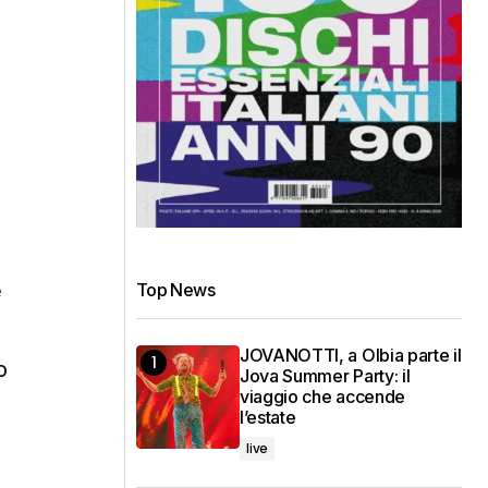
e
Top News
JOVANOTTI, a Olbia parte il
o
Jova Summer Party: il
viaggio che accende
l’estate
live