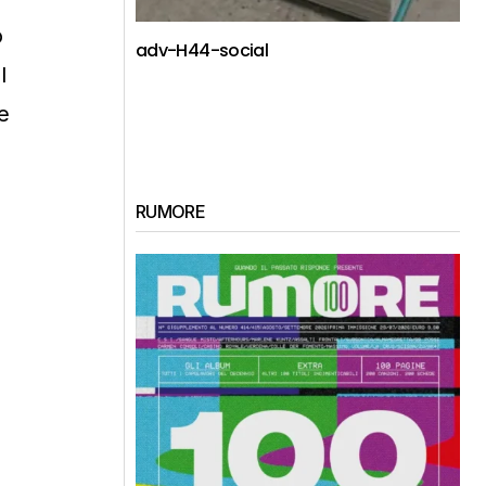
o
adv-H44-social
l
e
RUMORE