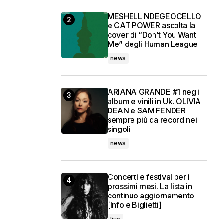
MESHELL NDEGEOCELLO
e CAT POWER ascolta la
cover di “Don’t You Want
Me” degli Human League
news
ARIANA GRANDE #1 negli
album e vinili in Uk. OLIVIA
DEAN e SAM FENDER
sempre più da record nei
singoli
news
Concerti e festival per i
prossimi mesi. La lista in
continuo aggiornamento
[Info e Biglietti]
live