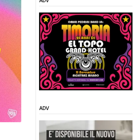
ADV
ADV