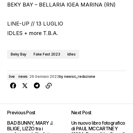
BEKY BAY – BELLARIA IGEA MARINA (RN)
LINE-UP // 13 LUGLIO
IDLES + more T.B.A.
Beky Bay
Fake Fest 2023
Idles
live
news
26 Gennaio 2023
by
newsic_redazione
Previous Post
Next Post
BAD BUNNY, MARY J.
Un nuovo libro fotografico
BLIGE, LIZZO tra i
di PAUL MCCARTNEY