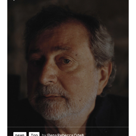
news
Top
by
Elena Rebecca Odelli