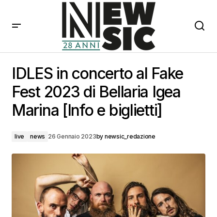
IDLES in concerto al Fake Fest 2023 di Bellaria Igea
Marina [Info e biglietti]
IDLES in concerto al Fake
Fest 2023 di Bellaria Igea
Marina [Info e biglietti]
live
news
26 Gennaio 2023
by
newsic_redazione