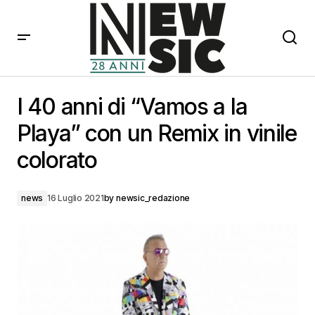
I 40 anni di “Vamos a la Playa” con un Remix in vinile
colorato
I 40 anni di “Vamos a la
Playa” con un Remix in vinile
colorato
news
16 Luglio 2021
by
newsic_redazione