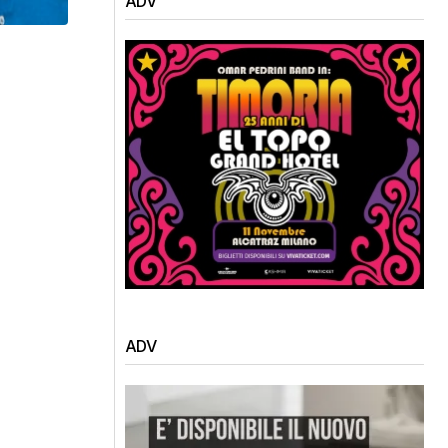
ADV
ADV