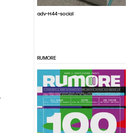
adv-H44-social
RUMORE
y