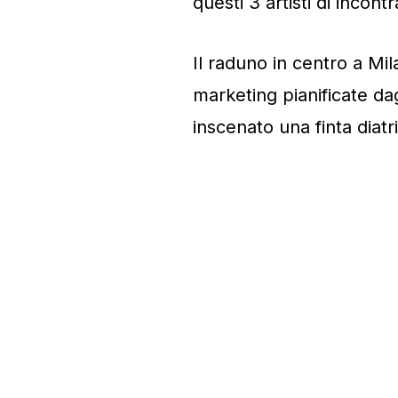
questi 3 artisti di incont
Il raduno in centro a Mila
marketing pianificate dag
inscenato una finta diatr