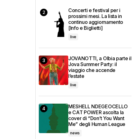
Concerti e festival per i
prossimi mesi. La lista in
continuo aggiornamento
[Info e Biglietti]
live
JOVANOTTI, a Olbia parte il
Jova Summer Party: il
viaggio che accende
l’estate
live
MESHELL NDEGEOCELLO
e CAT POWER ascolta la
cover di “Don’t You Want
Me” degli Human League
news