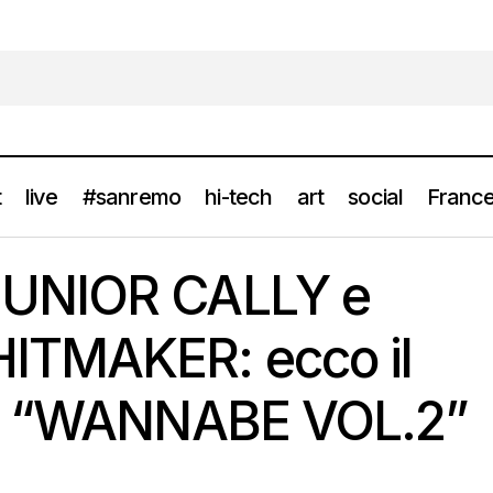
t
live
#sanremo
hi-tech
art
social
France
JUNIOR CALLY e ANDRY THE HITMAKER: ecco il nuovo singo
UNIOR CALLY e
ITMAKER: ecco il
lo “WANNABE VOL.2”