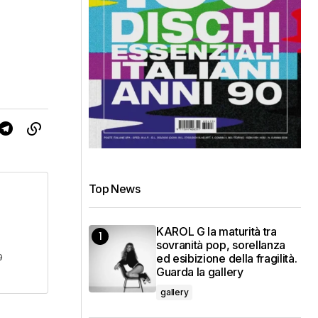
Top News
KAROL G la maturità tra
sovranità pop, sorellanza
ed esibizione della fragilità.
9
Guarda la gallery
gallery