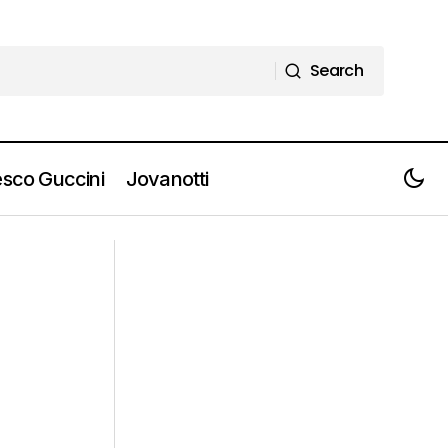
Search
Search
sco Guccini
Jovanotti
lo “WANNABE
Video: MÅNESKIN - Fear For Nobody