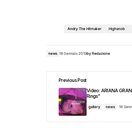
Andry The Hitmaker
Highsnob
news
18 Gennaio 2019
by
Redazione
Previous Post
Video: ARIANA GRAN
Rings”
gallery
news
18 Genn