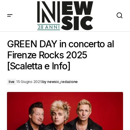
GREEN DAY in concerto al Firenze Rocks 2025
[Scaletta e Info]
GREEN DAY in concerto al
Firenze Rocks 2025
[Scaletta e Info]
live
15 Giugno 2025
by
newsic_redazione