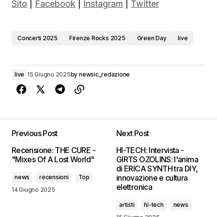
Sito
|
Facebook
|
Instagram
|
Twitter
Concerti 2025
Firenze Rocks 2025
Green Day
live
live
15 Giugno 2025
by
newsic_redazione
Previous Post
Next Post
Recensione: THE CURE -
HI-TECH: Intervista -
"Mixes Of A Lost World"
GIRTS OZOLINS: l'anima
di ERICA SYNTH tra DIY,
innovazione e cultura
news
recensioni
Top
elettronica
14 Giugno 2025
artisti
hi-tech
news