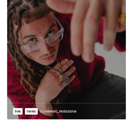
live
news
by
newsic_redazione