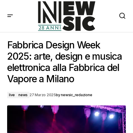
Fabbrica Design Week 2025: arte, design e musica
elettronica alla Fabbrica del Vapore a Milano
Fabbrica Design Week
2025: arte, design e musica
elettronica alla Fabbrica del
Vapore a Milano
live
news
27 Marzo 2025
by
newsic_redazione