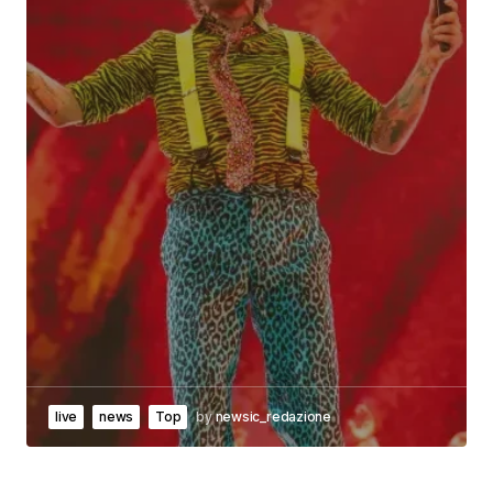
live
news
Top
by
newsic_redazione