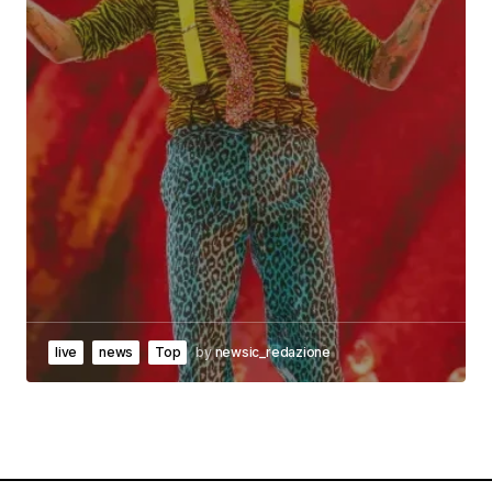
live
news
Top
by
newsic_redazione