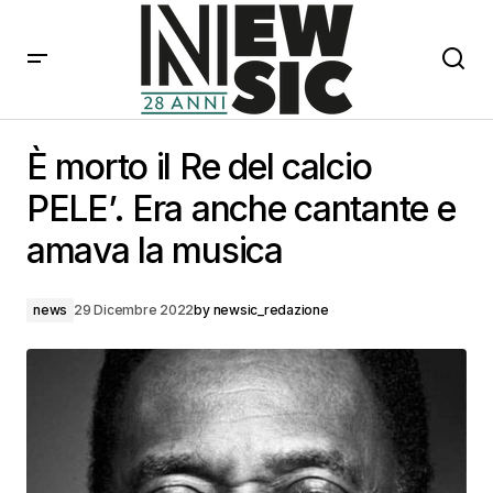
È morto il Re del calcio PELE’. Era anche cantante e
amava la musica
È morto il Re del calcio
PELE’. Era anche cantante e
amava la musica
news
29 Dicembre 2022
by
newsic_redazione