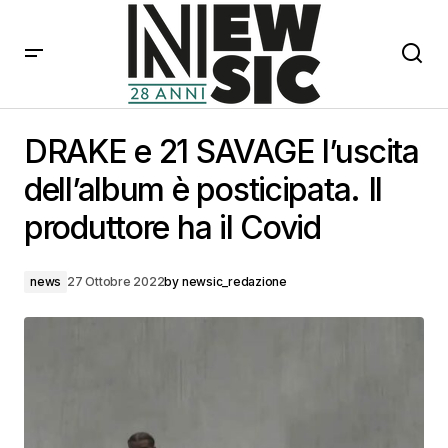
DRAKE e 21 SAVAGE l’uscita dell’album è posticipata. Il
produttore ha il Covid
DRAKE e 21 SAVAGE l’uscita
dell’album è posticipata. Il
produttore ha il Covid
news
27 Ottobre 2022
by
newsic_redazione