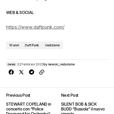
WEB & SOCIAL
https://www.daftpunk.com/
10 anni
Daft Punk
riedizione
news
22 Febbraio 2023
by
newsic_redazione
Previous Post
Next Post
STEWART COPELAND in
SILENT BOB & SICK
concerto con "Police
BUDD “Bussola” il nuovo
Deranged for Orchestra”
singolo