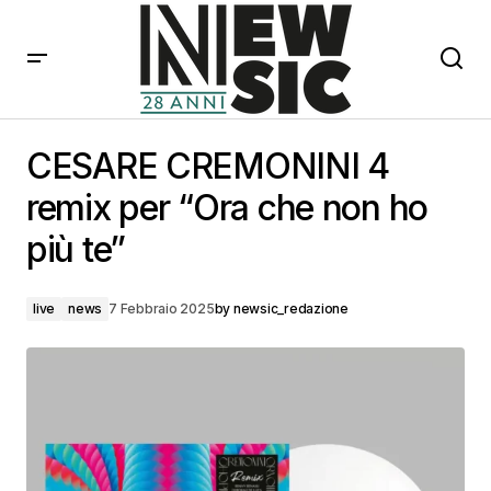
CESARE CREMONINI 4 remix per “Ora che non ho più
te”
CESARE CREMONINI 4
remix per “Ora che non ho
più te”
live
news
7 Febbraio 2025
by
newsic_redazione