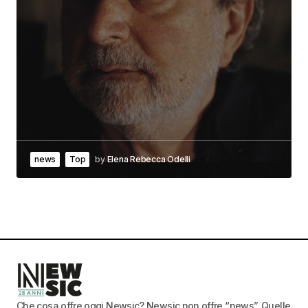
news
Top
by
Elena Rebecca Odelli
Che cosa offre oggi Newsic? Newsic non offre “news”. Quelle