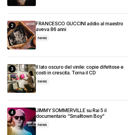
FRANCESCO GUCCINI addio al maestro
aveva 86 anni
news
Il lato oscuro del vinile: copie difettose e
costi in crescita. Torna il CD
news
JIMMY SOMMERVILLE su Rai 5 il
documentario “Smalltown Boy”
news