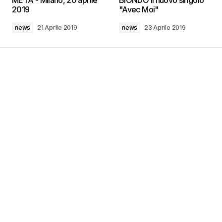
META - Milano, 20 aprile
BIONDO il nuovo singolo
2019
"Avec Moi"
news
21 Aprile 2019
news
23 Aprile 2019