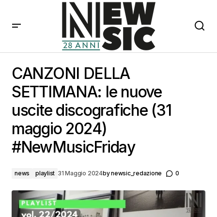
CANZONI DELLA SETTIMANA: le nuove uscite
discografiche (31 maggio 2024) #NewMusicFriday
CANZONI DELLA
SETTIMANA: le nuove
uscite discografiche (31
maggio 2024)
#NewMusicFriday
news
playlist
31 Maggio 2024
by
newsic_redazione
0