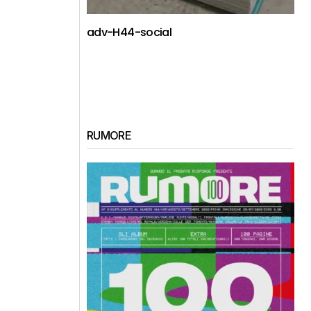
adv-H44-social
RUMORE