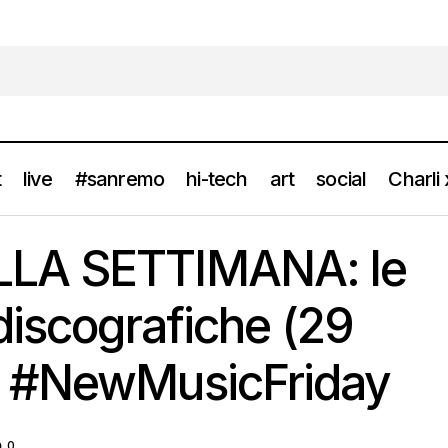
t
live
#sanremo
hi-tech
art
social
Charli
ELLA SETTIMANA: le nuove uscite discografiche (29 Agosto 
LA SETTIMANA: le
cFriday
discografiche (29
) #NewMusicFriday
0