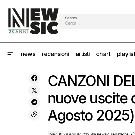
Search
news
recensioni
artisti
chart
playlis
CANZONI D
Recensione: NEFFA - "Canerandagio
playlist
CANZONI DEL
Parte 2" [Traccia per traccia]
#NewMusi
nuove uscite 
Agosto 2025
playlist
29 Agosto 2025
by
newsic_redazione