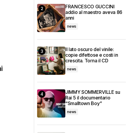
FRANCESCO GUCCINI
addio al maestro aveva 86
anni
news
Il lato oscuro del vinile:
copie difettose e costi in
crescita. Torna il CD
i
news
JIMMY SOMMERVILLE su
Rai 5 il documentario
“Smalltown Boy”
news