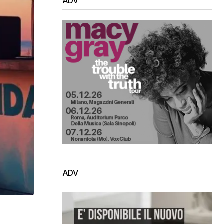
ADV
ADV