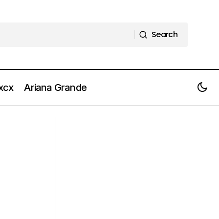
Search
Search
 xcx
Ariana Grande
DRAKE questa sera il primo dei
2025)
quattro concerti a Milano [Scaletta e
Biglietti]