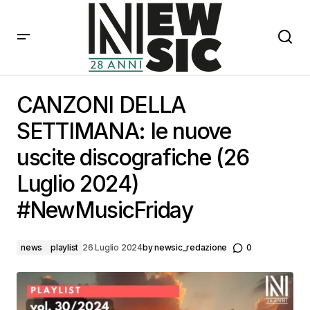
CANZONI DELLA SETTIMANA: le nuove uscite
discografiche (26 Luglio 2024) #NewMusicFriday
CANZONI DELLA
SETTIMANA: le nuove
uscite discografiche (26
Luglio 2024)
#NewMusicFriday
news
playlist
26 Luglio 2024
by
newsic_redazione
0