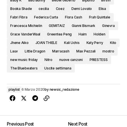
Baby K
Bad Bunny
Bebel Gilberto
Bipunto
Birthh
Booka Shade
cecilia
Coez
Demi Lovato
Elisa
Fabri Fibra
Federica Carta
Flora Cash
Frah Quintale
Francesca Michielin
GEMITAIZ
Gianni Bismark
Ginevra
Grace VanderWaal
Greentea Peng
Haim
Holden
Jhene Aiko
JOAN THIELE
Kali Uchis
Katy Perry
Kito
Lauv
Little Dragon
Marracash
Max Pezzali
mostro
new music friday
Nitro
nuove canzoni
PRIESTESS
The Bluebeaters
Uscite settimana
playlist
6 Marzo 2020
by
newsic_redazione
Previous Post
Next Post