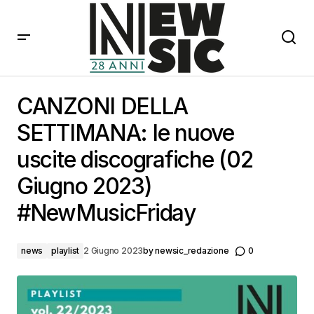
CANZONI DELLA SETTIMANA: le nuove uscite
discografiche (02 Giugno 2023) #NewMusicFriday
CANZONI DELLA
SETTIMANA: le nuove
uscite discografiche (02
Giugno 2023)
#NewMusicFriday
news
playlist
2 Giugno 2023
by
newsic_redazione
0