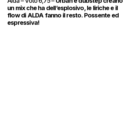
Alda – Voto 6,75 –
Urban e dubstep creano
un mix che ha dell’esplosivo, le liriche e il
flow di ALDA fanno il resto. Possente ed
espressiva!