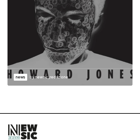
news
by
newsic_redazione