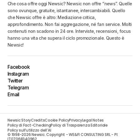
Che cosa offre oggi Newsic? Newsic non offre “news”. Quelle
sono ovunque, gratuite, istantanee, intercambiabili. Quello
che Newsic offre è altro: Mediazione critica,
approfondimento. Non fai aggregazione, né fan service. Molti
contenuti non scadono in 24 ore. Interviste, recensioni, focus
hanno una vita che supera il ciclo promozionale. Questo è
Newsic!
Facebook
Instagram
Twitter
Telegram
Email
Newsic Story
Credits
Cookie Policy
Privacy
Legal Notes
Policy di Fact-Checking
Policy di Trasparenza Editoriale
Policy sull’utilizzo dell’AI
© 1998-2026 Newsic. Copyright - WE&FI CONSULTING SRL - PI:
IT07068340962