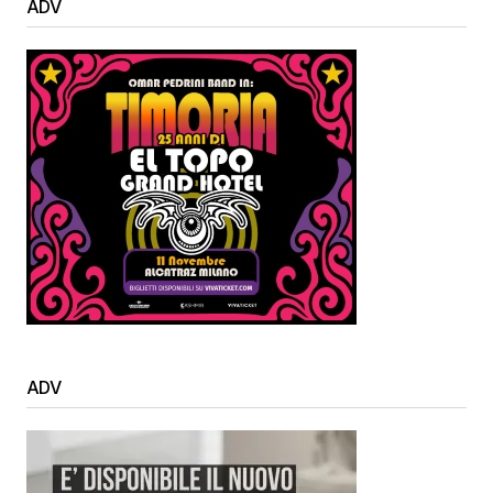
ADV
ADV