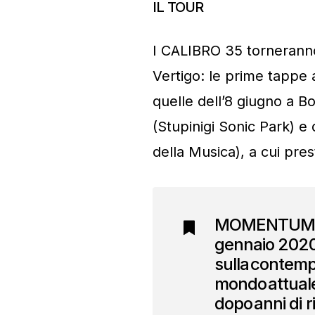
IL TOUR
I CALIBRO 35 torneranno 
Vertigo: le prime tap
quelle dell’8 giugno a Bo
(Stupinigi Sonic Park) 
della Musica), a cui pre
MOMENTUM – r
gennaio 2020,
sulla contemp
mondo attuale,
dopo anni di r