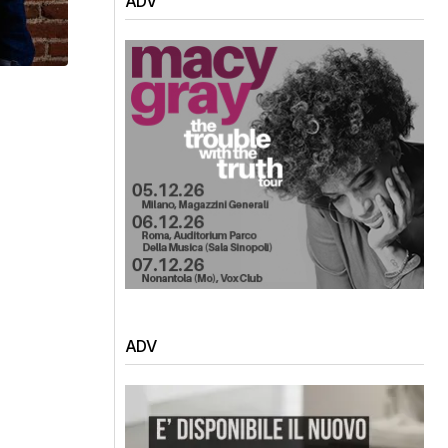
ADV
ADV