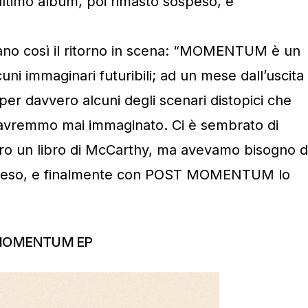
’ultimo album, poi rimasto sospeso, e
o così il ritorno in scena: “MOMENTUM è un
cuni immaginari futuribili; ad un mese dall’uscita
 per davvero alcuni degli scenari distopici che
vremmo mai immaginato. Ci è sembrato di
ro un libro di McCarthy, ma avevamo bisogno d
sospeso, e finalmente con POST MOMENTUM lo
 MOMENTUM EP