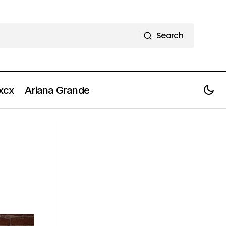
Search
Search
 xcx
Ariana Grande
Intervista: PORTOBELLO - Vivo
l'ennesima vita nuova