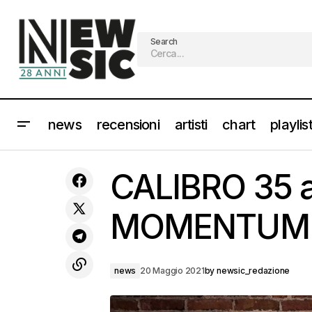
Search
news
recensioni
artisti
chart
playlis
Video e Testo: DAVIDE SHORTY -
CALIBRO 35 a
"Prima che faccia notte"
MOMENTUM 
news
20 Maggio 2021
by
newsic_redazione