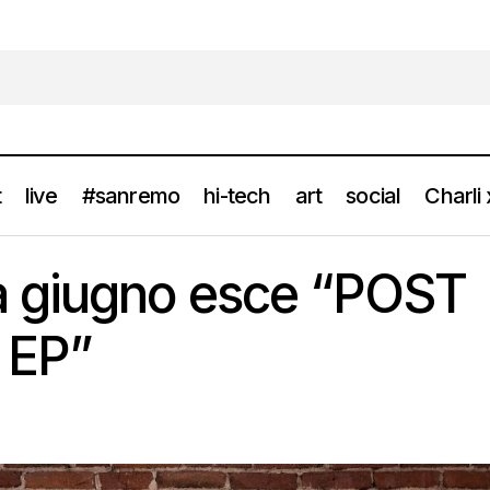
t
live
#sanremo
hi-tech
art
social
Charli
CALIBRO 35 a giugno esce “POST MOMENTUM EP”
news
 giugno esce “POST
EP”