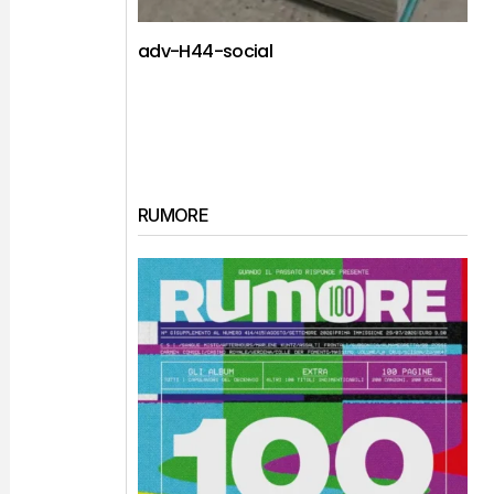
adv-H44-social
RUMORE