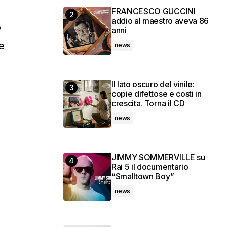
FRANCESCO GUCCINI
addio al maestro aveva 86
o
anni
e
news
Il lato oscuro del vinile:
copie difettose e costi in
crescita. Torna il CD
news
JIMMY SOMMERVILLE su
Rai 5 il documentario
“Smalltown Boy”
news