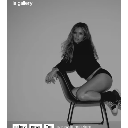
la gallery
gallery
news
Top
by
newsic_redazione