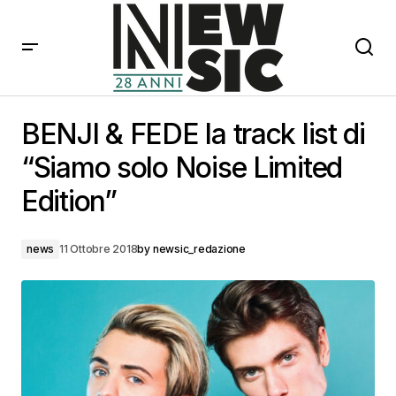
BENJI & FEDE la track list di “Siamo solo Noise Limited
Edition”
BENJI & FEDE la track list di
“Siamo solo Noise Limited
Edition”
news
11 Ottobre 2018
by
newsic_redazione