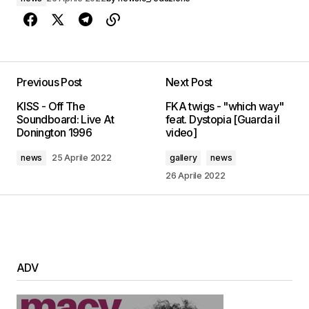
Previous Post
Next Post
KISS - Off The
FKA twigs - "which way"
Soundboard: Live At
feat. Dystopia [Guarda il
Donington 1996
video]
news
25 Aprile 2022
gallery
news
26 Aprile 2022
ADV