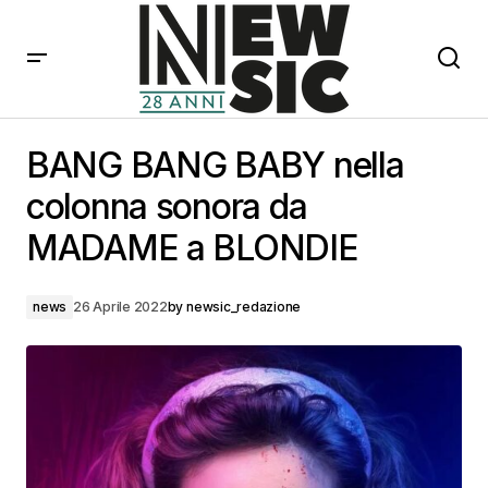
BANG BANG BABY nella colonna sonora da MADAME a
BLONDIE
BANG BANG BABY nella
colonna sonora da
MADAME a BLONDIE
news
26 Aprile 2022
by
newsic_redazione