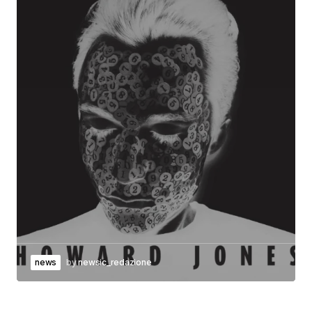
news
by
newsic_redazione