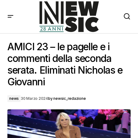
AMICI 23 – le pagelle e i commenti della seconda
serata. Eliminati Nicholas e Giovanni
AMICI 23 – le pagelle e i
commenti della seconda
serata. Eliminati Nicholas e
Giovanni
news
30 Marzo 2024
by
newsic_redazione