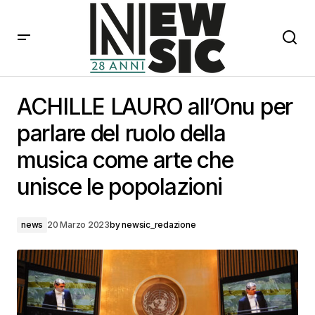
ACHILLE LAURO all’Onu per parlare del ruolo della
musica come arte che unisce le popolazioni
ACHILLE LAURO all’Onu per
parlare del ruolo della
musica come arte che
unisce le popolazioni
news
20 Marzo 2023
by
newsic_redazione