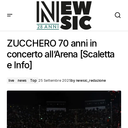
ZUCCHERO 70 anni in concerto all’Arena [Scaletta e
Info]
ZUCCHERO 70 anni in
concerto all’Arena [Scaletta
e Info]
live
news
Top
25 Settembre 2025
by
newsic_redazione