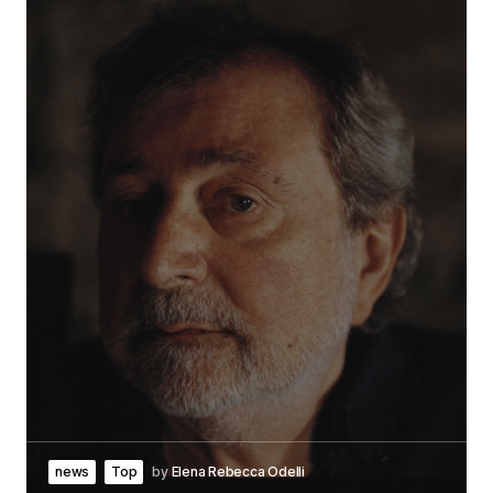
news
Top
by
Elena Rebecca Odelli