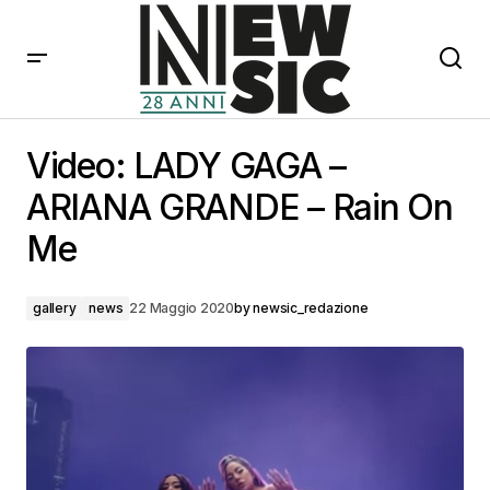
Video: LADY GAGA – ARIANA GRANDE – Rain On Me
Video: LADY GAGA –
ARIANA GRANDE – Rain On
Me
gallery
news
22 Maggio 2020
by
newsic_redazione