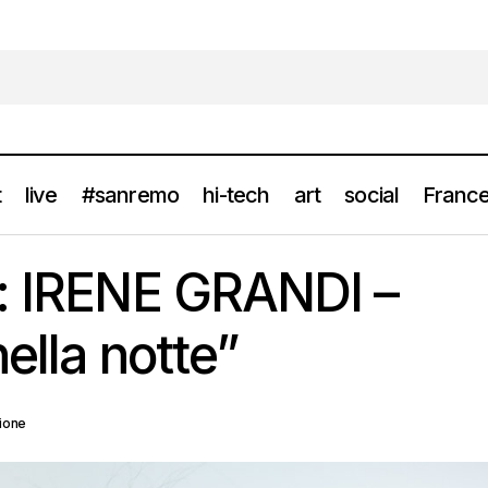
t
live
#sanremo
hi-tech
art
social
France
Video e Testo: IRENE GRANDI – “Quel raggio nella not
llery
news
o: IRENE GRANDI –
ella notte”
ione