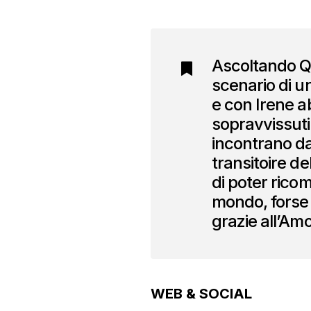
Ascoltando Qu
scenario di u
e con Irene ab
sopravvissuti,
incontrano dav
transitoire de
di poter ricom
mondo, forse
grazie all’Am
WEB & SOCIAL