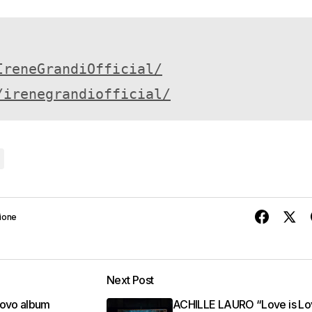
IreneGrandiOfficial/
/
irenegrandiofficial/
ione
Next Post
uovo album
ACHILLE LAURO “Love is Lo