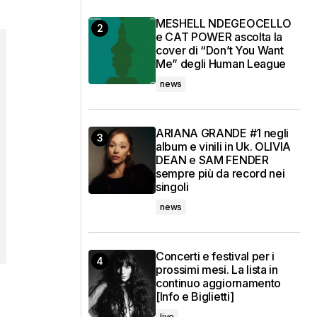
MESHELL NDEGEOCELLO
e CAT POWER ascolta la
cover di “Don’t You Want
Me” degli Human League
news
ARIANA GRANDE #1 negli
album e vinili in Uk. OLIVIA
DEAN e SAM FENDER
sempre più da record nei
singoli
news
Concerti e festival per i
prossimi mesi. La lista in
continuo aggiornamento
[Info e Biglietti]
live