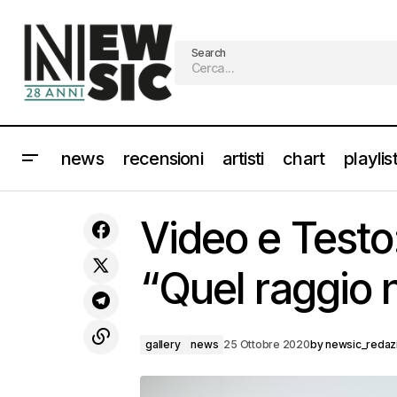
Search
news
recensioni
artisti
chart
playlis
DRAKE a gennaio il nuovo album
ga
Video e Test
"Certified Lover Boy"
“Quel raggio n
gallery
news
25 Ottobre 2020
by
newsic_redaz