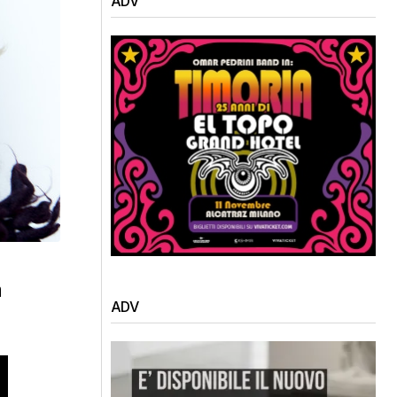
ADV
a
ADV